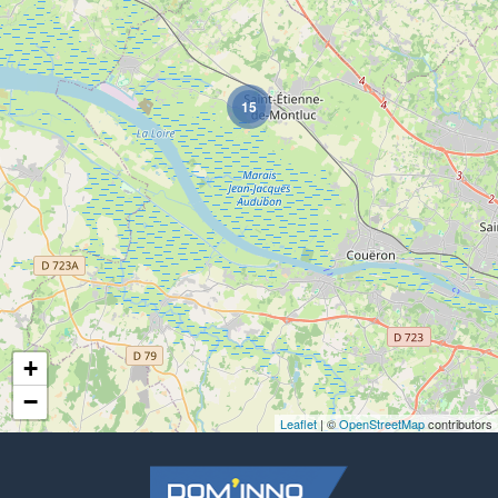
15
+
−
Leaflet
| ©
OpenStreetMap
contributors