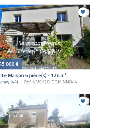
45 000 €
te Maison 6 pièce(s) - 126 m²
enay (44)
Réf. VM9728-DOMINNO44