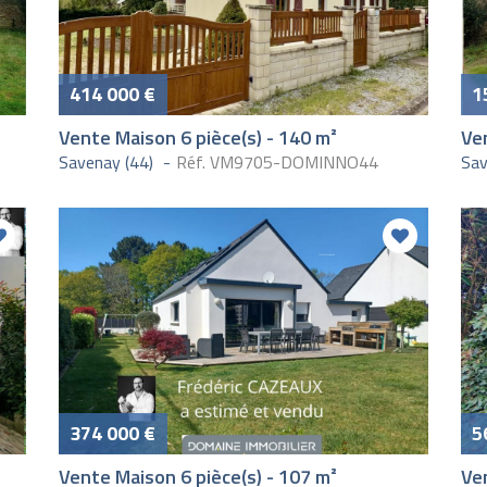
414 000 €
1
Vente Maison 6 pièce(s) - 140 m²
Ven
Savenay (44)
Réf. VM9705-DOMINNO44
Sav
374 000 €
5
Vente Maison 6 pièce(s) - 107 m²
Ve