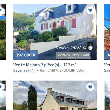
397 000 €
3
Vente Maison 7 pièce(s) - 127 m²
Ven
Savenay (44)
Réf. VM9742-DOMINNO44
Sav